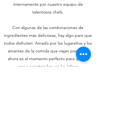
internamente por nuestro equipo de
talentosos chefs.
Con algunas de las combinaciones de
ingredientes más deliciosas, hay algo para que
todos disfruten. Amado por los lugareños y los
amantes de la comida que viajan por igual,
ahora es el momento perfecto para que te
unas a nosotros hoy en La Jalisco.
La Jalisco en Atenas, GA
lajalisco30607@gmail.com
lajalisco30607@gmail.com